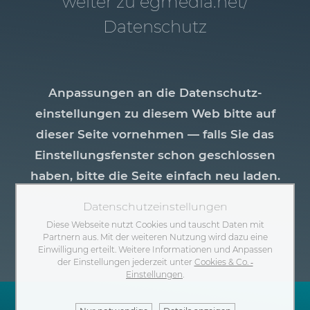
weiter zu egmedia.net/​
Datenschutz
Anpassungen an die Datenschutz­
einstellungen zu diesem Web bitte auf
dieser Seite vornehmen — falls Sie das
Einstellungsfenster schon geschlossen
haben, bitte die Seite einfach neu laden.
Datenschutzeinstellungen
Diese Webseite nutzt Cookies und tauscht Daten mit
Partnern aus. Mit der weiteren Nutzung wird dazu eine
Einwilligung erteilt. Weitere Informationen und Anpassen
der Einstellungen jederzeit unter
Cookies & Co. ‐
Einstellungen
.