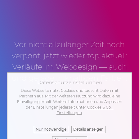
Vor nicht allzulanger Zeit noch
verpönt, jetzt wieder top aktuell:
Verläufe im Webdesign — auch
und gerade in knalligen Farben.
Datenschutzeinstellungen
Diese Webseite nutzt Cookies und tauscht Daten mit
Partnern aus. Mit der weiteren Nutzung wird dazu eine
Einwilligung erteilt. Weitere Informationen und Anpassen
der Einstellungen jederzeit unter
Cookies & Co. ‐
Einstellungen
.
Nur notwendige
Details anzeigen