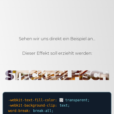
Sehen wir uns direkt ein Beispiel an...
Dieser Effekt soll erziehlt werden:
STECKERLFISCH
-webkit-text-fill-color:
transparent
;
-webkit-background-clip:
text;
word-break:
break-all;